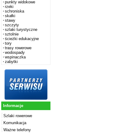
punkty widokowe
rzeki
schroniska
skałki
stawy
szczyty
szlaki turystyczne
sztolnie
ścieżki edukacyjne
tory
trasy rowerowe
wodospady
wspinaczka
zabytki
Informacje
Szlaki rowerowe
Komunikacja
Ważne telefony