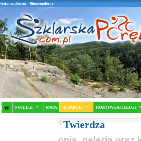
+strona główna
Riesengebirge
NOCLEGI
MAPA
ATRAKCJE
ROZRYWKA I USŁUGI
Twierdza
opis, galeria ora