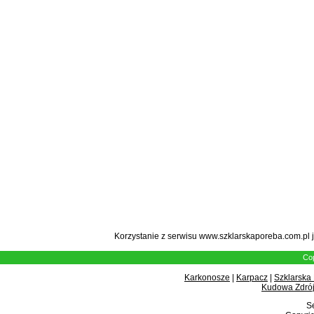
Korzystanie z serwisu www.szklarskaporeba.com.pl 
Cop
Karkonosze
|
Karpacz
|
Szklarska
Kudowa Zdrój
Se