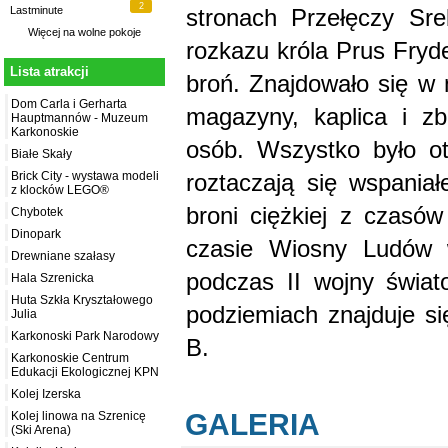
2
stronach Przełęczy Sr
Lastminute
Więcej na
wolne pokoje
rozkazu króla Prus Fryd
Lista atrakcji
broń. Znajdowało się w 
Dom Carla i Gerharta
magazyny, kaplica i z
Hauptmannów - Muzeum
Karkonoskie
osób. Wszystko było ot
Białe Skały
roztaczają się wspania
Brick City - wystawa modeli
z klocków LEGO®
broni ciężkiej z czasów
Chybotek
Dinopark
czasie Wiosny Ludów 
Drewniane szałasy
podczas II wojny świat
Hala Szrenicka
Huta Szkła Kryształowego
podziemiach znajduje si
Julia
Karkonoski Park Narodowy
B.
Karkonoskie Centrum
Edukacji Ekologicznej KPN
Kolej Izerska
GALERIA
Kolej linowa na Szrenicę
(Ski Arena)