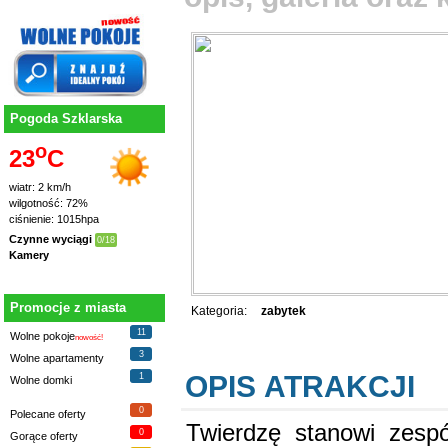
Pogoda Szklarska
o
23
C
wiatr: 2 km/h
wilgotność: 72%
ciśnienie: 1015hpa
Czynne wyciągi
0/18
Kamery
Promocje z miasta
Kategoria:
zabytek
11
Wolne pokoje
nowość!
3
Wolne apartamenty
OPIS ATRAKCJI
1
Wolne domki
0
Polecane oferty
Twierdzę stanowi zespó
0
Gorące oferty