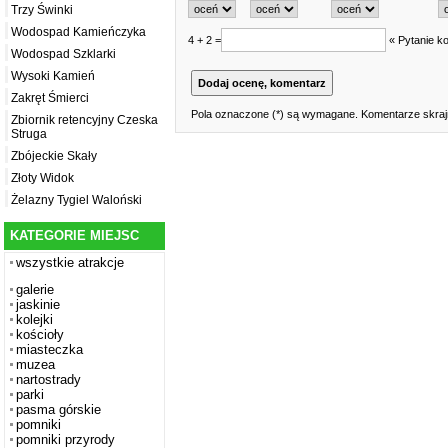
Trzy Świnki
Wodospad Kamieńczyka
4 + 2 =
« Pytanie ko
Wodospad Szklarki
Wysoki Kamień
Zakręt Śmierci
Pola oznaczone (*) są wymagane. Komentarze skrajn
Zbiornik retencyjny Czeska
Struga
Zbójeckie Skały
Złoty Widok
Żelazny Tygiel Waloński
KATEGORIE MIEJSC
wszystkie atrakcje
galerie
jaskinie
kolejki
kościoły
miasteczka
muzea
nartostrady
parki
pasma górskie
pomniki
pomniki przyrody