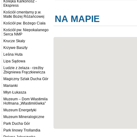
Kolejka Karkonosz -
Ekspress
Kościół cmentarny p.w.
NA MAPIE
Matki Bożej Różańcowej
Kościół pw. Bożego Ciała
Kościół pw. Niepokalanego
Serca NMP
Krucze Skały
Krzywe Baszty
Leśna Huta
Lipa Sądowa
Ludzie z żelaza - rzeźby
Zbigniewa Frączkiewicza
Magiczny Szlak Ducha Gór
Marianki
Młyn Łukasza
Muzeum – Dom Wlastimila
Hofmana „Wlastimilówka”
Muzeum Energetyki
Muzeum Mineralogiczne
Park Ducha Gór
Park linowy Trollandia