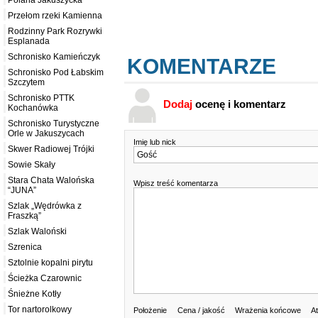
Polana Jakuszycka
Przełom rzeki Kamienna
Rodzinny Park Rozrywki
Esplanada
Schronisko Kamieńczyk
KOMENTARZE
Schronisko Pod Łabskim
Szczytem
Schronisko PTTK
Dodaj
ocenę i komentarz
Kochanówka
Schronisko Turystyczne
Orle w Jakuszycach
Imię lub nick
Skwer Radiowej Trójki
Sowie Skały
Stara Chata Walońska
Wpisz treść komentarza
“JUNA”
Szlak „Wędrówka z
Fraszką”
Szlak Waloński
Szrenica
Sztolnie kopalni pirytu
Ścieżka Czarownic
Śnieżne Kotły
Tor nartorolkowy
Położenie
Cena / jakość
Wrażenia końcowe
At