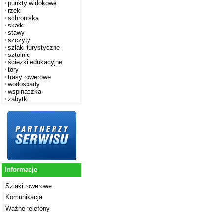
punkty widokowe
rzeki
schroniska
skałki
stawy
szczyty
szlaki turystyczne
sztolnie
ścieżki edukacyjne
tory
trasy rowerowe
wodospady
wspinaczka
zabytki
Informacje
Szlaki rowerowe
Komunikacja
Ważne telefony