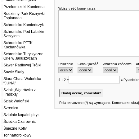
Polana Jakuszycka
Przełom rzeki Kamienna
Wpisz treść komentarza
Rodzinny Park Rozrywki
Esplanada
Schronisko Kamieńczyk
Schronisko Pod Łabskim
Szczytem
Schronisko PTTK
Kochanówka
Schronisko Turystyczne
Orle w Jakuszycach
Położenie
Cena / jakość
Wrażenia końcowe
At
Skwer Radiowej Trójki
Sowie Skały
Stara Chata Walońska
4 + 2 =
« Pytanie ko
“JUNA”
Szlak „Wędrówka z
Fraszką”
Szlak Waloński
Pola oznaczone (*) są wymagane. Komentarze skrajn
Szrenica
Sztolnie kopalni pirytu
Ścieżka Czarownic
Śnieżne Kotły
Tor nartorolkowy