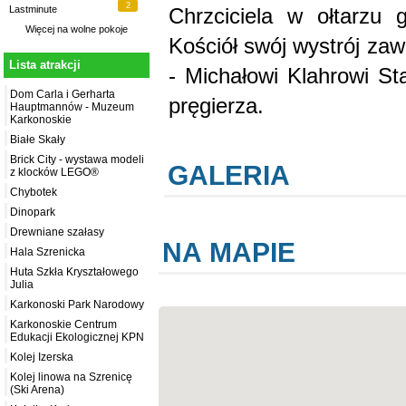
2
Chrzciciela w ołtarzu g
Lastminute
Więcej na
wolne pokoje
Kościół swój wystrój za
Lista atrakcji
- Michałowi Klahrowi St
Dom Carla i Gerharta
pręgierza.
Hauptmannów - Muzeum
Karkonoskie
Białe Skały
Brick City - wystawa modeli
GALERIA
z klocków LEGO®
Chybotek
Dinopark
Drewniane szałasy
NA MAPIE
Hala Szrenicka
Huta Szkła Kryształowego
Julia
Karkonoski Park Narodowy
Karkonoskie Centrum
Edukacji Ekologicznej KPN
Kolej Izerska
Kolej linowa na Szrenicę
(Ski Arena)