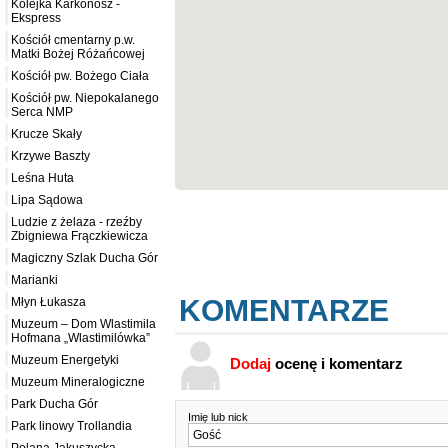
Kolejka Karkonosz -
Ekspress
Kościół cmentarny p.w.
Matki Bożej Różańcowej
Kościół pw. Bożego Ciała
Kościół pw. Niepokalanego
Serca NMP
Krucze Skały
Krzywe Baszty
Leśna Huta
Lipa Sądowa
Ludzie z żelaza - rzeźby
Zbigniewa Frączkiewicza
Magiczny Szlak Ducha Gór
Marianki
KOMENTARZE
Młyn Łukasza
Muzeum – Dom Wlastimila
Hofmana „Wlastimilówka”
Muzeum Energetyki
Dodaj
ocenę i komentarz
Muzeum Mineralogiczne
Park Ducha Gór
Imię lub nick
Park linowy Trollandia