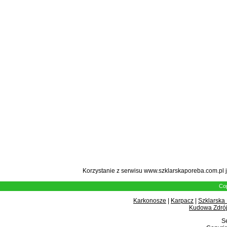
Korzystanie z serwisu www.szklarskaporeba.com.pl 
Cop
Karkonosze
|
Karpacz
|
Szklarska
Kudowa Zdrój
Se