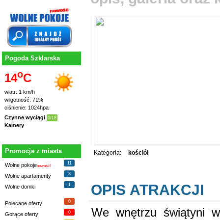
Pogoda Szklarska
o
14
C
wiatr: 1 km/h
wilgotność: 71%
ciśnienie: 1024hpa
Czynne wyciągi
0/18
Kamery
Promocje z miasta
Kategoria:
kościół
11
Wolne pokoje
nowość!
3
Wolne apartamenty
OPIS ATRAKCJI
1
Wolne domki
0
Polecane oferty
We wnętrzu świątyni w
0
Gorące oferty