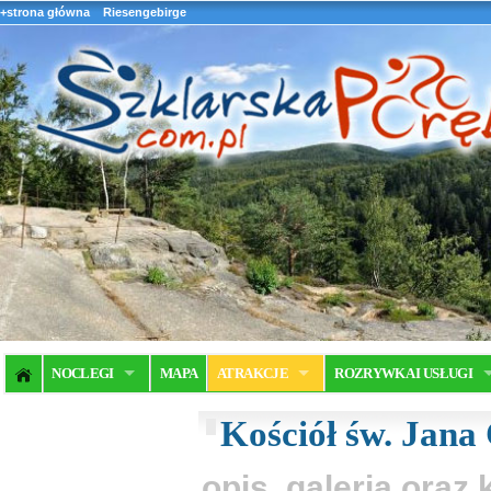
+strona główna
Riesengebirge
NOCLEGI
MAPA
ATRAKCJE
ROZRYWKA I USŁUGI
Kościół św. Jana 
opis, galeria ora