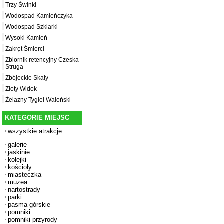
Trzy Świnki
Wodospad Kamieńczyka
Wodospad Szklarki
Wysoki Kamień
Zakręt Śmierci
Zbiornik retencyjny Czeska
Struga
Zbójeckie Skały
Złoty Widok
Żelazny Tygiel Waloński
KATEGORIE MIEJSC
wszystkie atrakcje
galerie
jaskinie
kolejki
kościoły
miasteczka
muzea
nartostrady
parki
pasma górskie
pomniki
pomniki przyrody