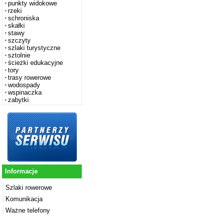
punkty widokowe
rzeki
schroniska
skałki
stawy
szczyty
szlaki turystyczne
sztolnie
ścieżki edukacyjne
tory
trasy rowerowe
wodospady
wspinaczka
zabytki
Informacje
Szlaki rowerowe
Komunikacja
Ważne telefony