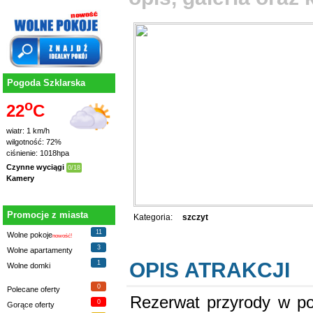
Pogoda Szklarska
o
22
C
wiatr: 1 km/h
wilgotność: 72%
ciśnienie: 1018hpa
Czynne wyciągi
0/18
Kamery
Promocje z miasta
Kategoria:
szczyt
11
Wolne pokoje
nowość!
3
Wolne apartamenty
OPIS ATRAKCJI
1
Wolne domki
0
Polecane oferty
Rezerwat przyrody w po
0
Gorące oferty