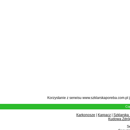
Korzystanie z serwisu www.szklarskaporeba.com.pl 
Cop
Karkonosze
|
Karpacz
|
Szklarska
Kudowa Zdrój
Se