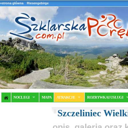
+strona główna
Riesengebirge
NOCLEGI
MAPA
ATRAKCJE
ROZRYWKA I USŁUGI
Szczeliniec Wielk
opis, galeria ora