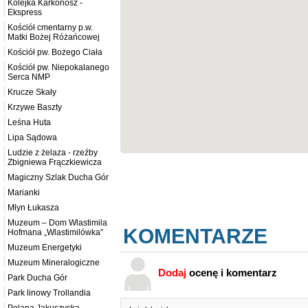
Kolejka Karkonosz -
Ekspress
Kościół cmentarny p.w.
Matki Bożej Różańcowej
Kościół pw. Bożego Ciała
Kościół pw. Niepokalanego
Serca NMP
Krucze Skały
Krzywe Baszty
Leśna Huta
Lipa Sądowa
Ludzie z żelaza - rzeźby
Zbigniewa Frączkiewicza
Magiczny Szlak Ducha Gór
Marianki
Młyn Łukasza
Muzeum – Dom Wlastimila
KOMENTARZE
Hofmana „Wlastimilówka”
Muzeum Energetyki
Muzeum Mineralogiczne
Dodaj
ocenę i komentarz
Park Ducha Gór
Park linowy Trollandia