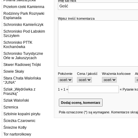
Polana Jakuszycka
Imię lub nick
Przełom rzeki Kamienna
Rodzinny Park Rozrywki
Esplanada
Wpisz treść komentarza
Schronisko Kamieńczyk
Schronisko Pod Łabskim
Szczytem
Schronisko PTTK
Kochanówka
Schronisko Turystyczne
Orle w Jakuszycach
Skwer Radiowej Trójki
Sowie Skały
Położenie
Cena / jakość
Wrażenia końcowe
At
Stara Chata Walońska
“JUNA”
Szlak „Wędrówka z
1 + 1 =
« Pytanie ko
Fraszką”
Szlak Waloński
Szrenica
Pola oznaczone (*) są wymagane. Komentarze skrajn
Sztolnie kopalni pirytu
Ścieżka Czarownic
Śnieżne Kotły
Tor nartorolkowy