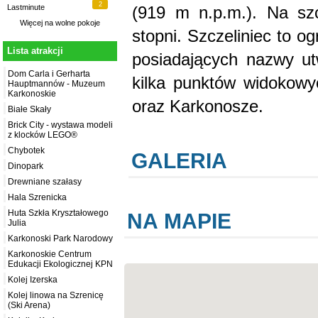
2
(919 m n.p.m.). Na sz
Lastminute
Więcej na
wolne pokoje
stopni. Szczeliniec to o
Lista atrakcji
posiadających nazwy ut
Dom Carla i Gerharta
kilka punktów widokowy
Hauptmannów - Muzeum
Karkonoskie
oraz Karkonosze.
Białe Skały
Brick City - wystawa modeli
z klocków LEGO®
Chybotek
GALERIA
Dinopark
Drewniane szałasy
Hala Szrenicka
Huta Szkła Kryształowego
NA MAPIE
Julia
Karkonoski Park Narodowy
Karkonoskie Centrum
Edukacji Ekologicznej KPN
Kolej Izerska
Kolej linowa na Szrenicę
(Ski Arena)