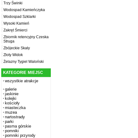
Trzy Świnki
Wodospad Kamieńczyka
Wodospad Szklarki
Wysoki Kamień
Zakręt Śmierci
Zbiornik retencyjny Czeska
Struga
Zbójeckie Skały
Złoty Widok
Żelazny Tygiel Waloński
KATEGORIE MIEJSC
wszystkie atrakcje
galerie
jaskinie
kolejki
kościoły
miasteczka
muzea
nartostrady
parki
pasma górskie
pomniki
pomniki przyrody