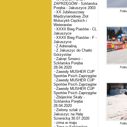
ZAPRZĘGÓW - Szklarska
Poręba - Jakuszyce 2003
Fotk
XX Jubileuszowy
Międzynarodowy Zlot
Motocykli Ciężkich i
Weteranów
XXXII Bieg Piastów - CL
Jakuszyce
XXXII Bieg Piastów - F -
Jakuszyce
Z Adrenaliną
Z Jakuszyc do Chatki
Górzystów
Zakręt Śmierci -
Szklarska Poręba
28.04.2020
Fotk
Zawody MUSHER CUP
Sportów Psich Zaprzęgów
Zawody MUSHER CUP
Sportów Psich Zaprzęgów
Zawody MUSHER CUP
Sportów Psich Zaprzęgów
Zbójeckie Skały -
Szklarska Poręba
28.04.2020
Zielony szlak z
Jakuszyc na Halę
Szrenicką 30.07.2020
zima w maju
Fotk
Zima w Szklarskiej