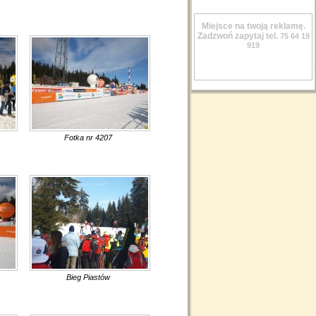
Miejsce na twoją reklamę.
Zadzwoń zapytaj tel.
75 64 19
919
Fotka nr 4207
Bieg Piastów