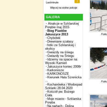
2
Lastminute
Więcej na
wolne pokoje
GALERIA
Atrakcje w Szklarskiej
Porębie maj 2015
Bieg Piastów
Jakuszyce 2013
Fotk
Chybotek
Drewniane szałasy
fotki ze Szklarskiej i
okolicy
Gwiazdy na śniegu
Gwiazdy na Śniegu
Idziemy na spacer na
Wysoki Kamień
Jakuszyce koniec 2008r
Karkonosze
KARKONOSZE
Kierunek Hala Szrenicka
...
Fotk
Kochanówka i Wodospad
Szklarki 28.04.2020
Kościół pw. Bożego
Ciała
Moje miasto - Szklarska
Poręba
Na nartach - Dolina