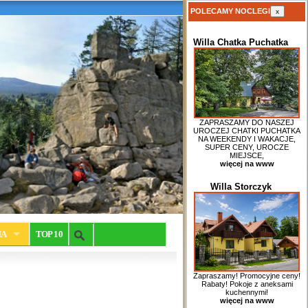
POLECAMY NOCLEGI
x
Willa Chatka Puchatka
ZAPRASZAMY DO NASZEJ
UROCZEJ CHATKI PUCHATKA
NA WEEKENDY I WAKACJE,
SUPER CENY, UROCZE
MIEJSCE,
więcej na www
Willa Storczyk
IA
TOP 10
Zapraszamy! Promocyjne ceny!
Rabaty! Pokoje z aneksami
kuchennymi!
więcej na www