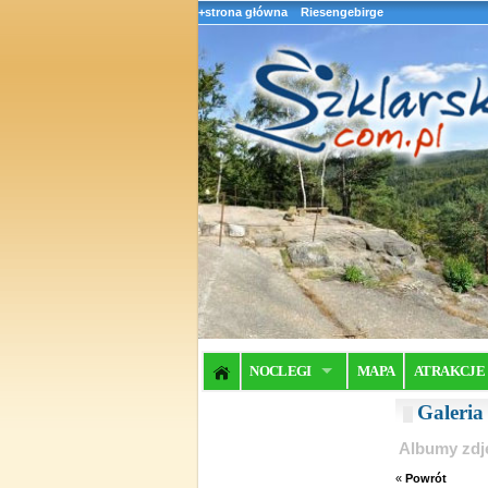
+strona główna
Riesengebirge
NOCLEGI
MAPA
ATRAKCJE
Galeri
Albumy zdj
«
Powrót