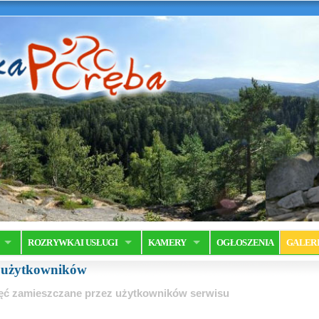
ROZRYWKA I USŁUGI
KAMERY
OGŁOSZENIA
GALER
a użytkowników
ęć zamieszczane przez użytkowników serwisu