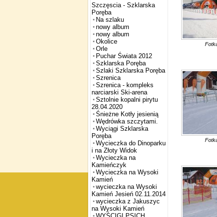
Szczęscia - Szklarska
Poręba
Na szlaku
nowy album
nowy album
Okolice
Fotk
Orle
Puchar Świata 2012
Szklarska Poręba
Szlaki Szklarska Poręba
Szrenica
Szrenica - kompleks
narciarski Ski-arena
Sztolnie kopalni pirytu
28.04.2020
Śnieżne Kotły jesienią
Wędrówka szczytami.
Wyciągi Szklarska
Poręba
Fotk
Wycieczka do Dinoparku
i na Złoty Widok
Wycieczka na
Kamieńczyk
Wycieczka na Wysoki
Kamień
wycieczka na Wysoki
Kamień Jesień 02.11.2014
wycieczka z Jakuszyc
na Wysoki Kamień
WYŚCIGI PSICH